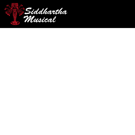
/
/
/
INICIO
ACCESORIOS
ENCORDADO
CUERDA INDIVID
AGOTADO