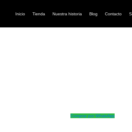
Inicio
Tienda
Nuestra historia
Blog
Contacto
S
/ CUERDA ALICE AC130-H5
UAL GUITARRA CLASICA
cuerda-individual-guitar
CUERDA ALIC
Ref: 32002670
$
3.000
Cuerda quinta para guitarra acus
Comprar por WhatsApp