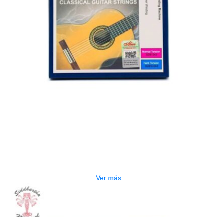
AGOTADO
CUERDA ALICE AC130-H5
$
3.000
Ver más