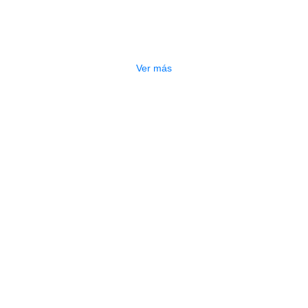
CUERDA ALICE AC130-H1
$
1.800
Ver más