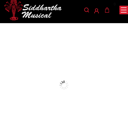
0
/
/
/
INICIO
ACCESORIOS
ENCORDADO
CUERDA INDIVIDUAL GUITARRA
/ CUERDA ALICE AC130-H4
CLASICA
cuerda-individual-guitarra-clasica
CUERDA ALICE AC130-H4
Ref: 32001055
Cuerda cuarta para guitarra clásica alta
tensión