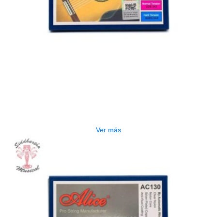
AGOTADO
CUERDA ALICE AC130-H6
$
3.000
Ver más