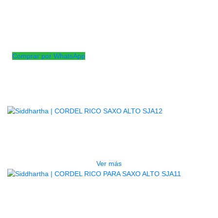
Con gancho curvo especialmente diseñado para su fácil
utilización.
El botón Quickadjust permite al músico ajustar rápida y
fácilmente la correa del saxo a una longitud precisa.
Correa para el cuello de tela.
Comprar por WhatsApp
Productos
Relacionados
AGOTADO
CORDEL RICO SAXO ALTO SJA12
$
118.000
Ver más
AGOTADO
CORDEL RICO PARA SAXO ALTO