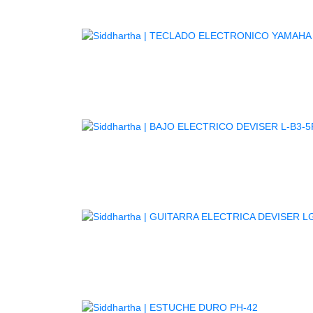
TE
GUITARR
AGOTADO