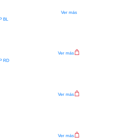
$
277.000
Ver más
BAJO ELECTRICO DEVISER L-B3-4P B
$
782.000
Ver más
BAJO ELECTRICO DEVISER L-B3-4P R
$
782.000
Ver más
TECLADO MEDELI AKX10S
$
4.200.000
Ver más