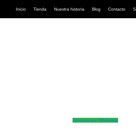
Inicio
Tienda
Nuestra historia
Blog
Contacto
S
LTO SJA12
cordel
CORDEL RICO
Ref: 35002835
$
118.000
Cordon Rico para saxo alto o so
gancho curvo especialmente dis
fácil utilización.
Comprar por WhatsApp