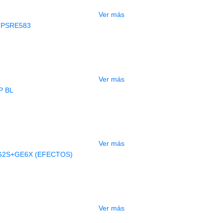
Ver más
AGOTADO
CLADO ELECTRONICO YAMAHA PSRE
$
2.250.000
Ver más
AGOTADO
BAJO ELECTRICO DEVISER L-B3-5P B
$
832.000
Ver más
AGOTADO
A ELECTRICA DEVISER LG2S+GE6X (
$
750.000
Ver más