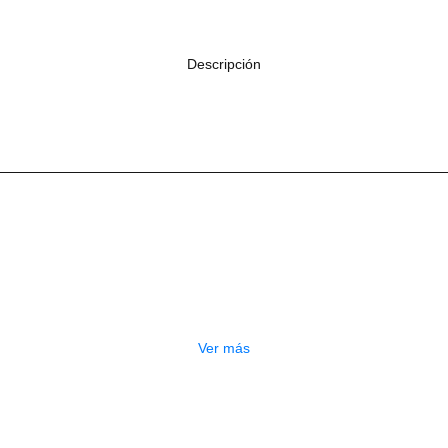
Descripción
 músico ajustar rápida y fácilmente la correa del saxo a una longitud pr
Productos
Relacionados
OTADO
PEDALERA NUX MG-50LI AZUL
$
1.800.000
Ver más
GOTADO
CONTRABAJO GREKO DB101 1/2
$
3.165.000