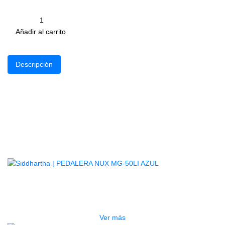
para ser usada en todo ukelele, soprano, concierto y tenor.
Cantidad
remove
add
Añadir al carrito
Descripción
Productos
Relacionados
AGOTADO
PEDALERA NUX MG-50LI AZUL
$
1.800.000
Ver más