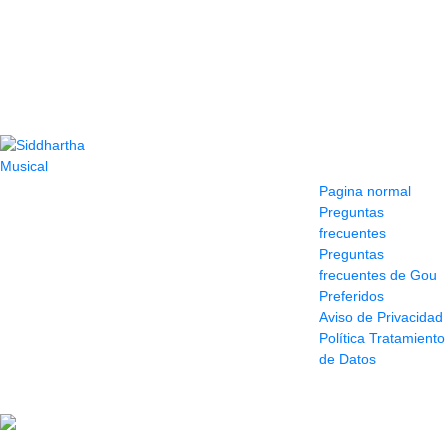
Contacto
Información y
ayuda
(604) 423 77 54
Pagina normal
322 662 9909 - 310
Preguntas
595 1992
frecuentes
info@siddharthamusical.com
Preguntas
Cr 49 # 52-141 local
frecuentes de Gou
114
Preferidos
Pasaje Junín
Aviso de Privacidad
Maracaibo
Política Tratamiento
Horario: Lun. a Vier.
de Datos
9:30 a 6:30 pm //
Sab. 9:00 am a 5:00
pm
2022 Todos los Derechos reservados.