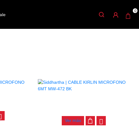
0
ale
MT MPC-480
CABLE KIRLIN MICROFONO 6MT MW-472
BK
$
49.000
Ver más