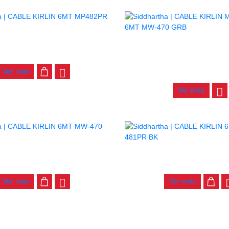
AGOTADO
E KIRLIN 6MT MP482PR BK
CABLE KIRLIN MICROFONO 
$
37.000
GRB
Ver más
$
48.000
Ver más
E KIRLIN 6MT MW-470 RDB
CABLE KIRLIN 6MT MP-4
$
48.000
$
37.000
Ver más
Ver más