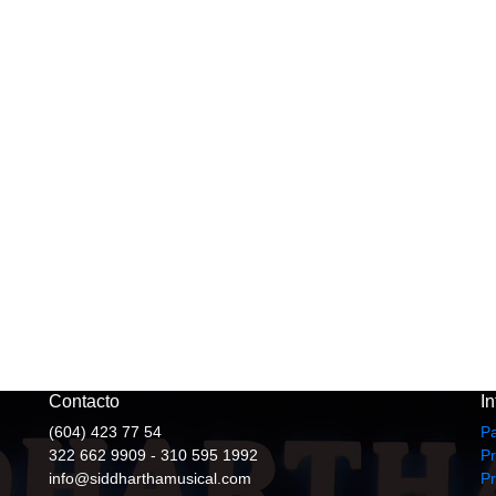
Contacto
I
(604) 423 77 54
P
322 662 9909 - 310 595 1992
Pr
info@siddharthamusical.com
P