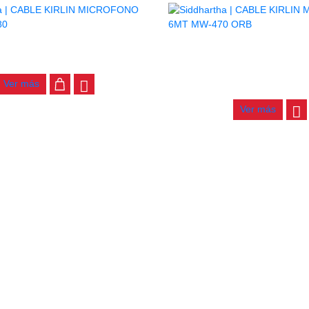
AGOTADO
RLIN MICROFONO 6MT MPC-480
CABLE KIRLIN MICROFONO 
$
30.000
ORB
Ver más
$
48.000
Ver más