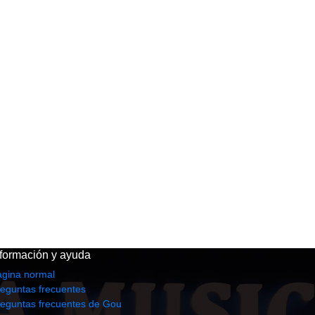
nformación y ayuda
agina normal
eguntas frecuentes
reguntas frecuentes de Gou