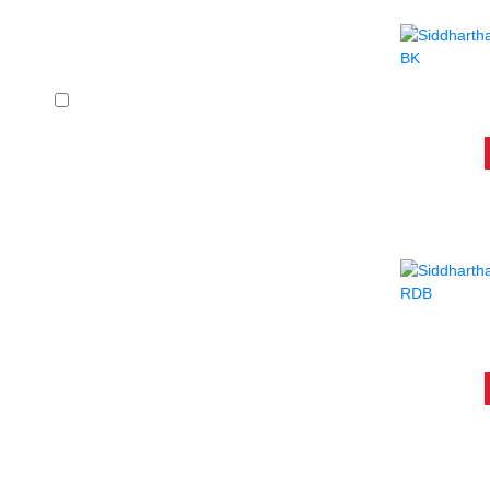
Precio
CABL
En stock
CABL