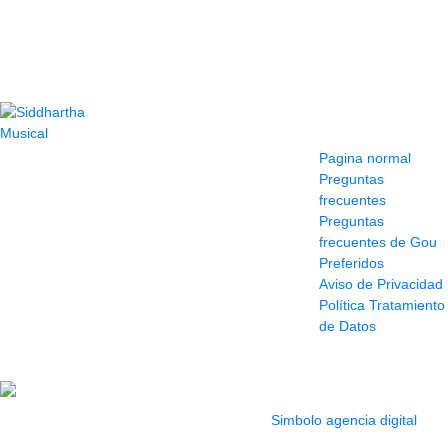
Contacto
Información y
ayuda
(604) 423 77 54
Pagina normal
322 662 9909 - 310
Preguntas
595 1992
frecuentes
info@siddharthamusical.com
Preguntas
Cr 49 # 52-141 local
frecuentes de Gou
114
Preferidos
Pasaje Junín
Aviso de Privacidad
Maracaibo
Política Tratamiento
Horario: Lun. a Vier.
de Datos
9:30 a 6:30 pm //
Sab. 9:00 am a 5:00
pm
2022 Todos los Derechos reservados.
Simbolo agencia digital