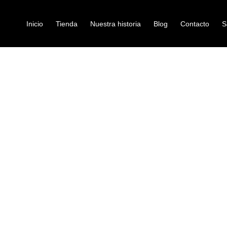
Inicio
Tienda
Nuestra historia
Blog
Contacto
S
RLIN 6MT MP482PR BK
cable-para-microfono
CABLE KIRLI
Ref: 35008165
$
37.000
Cable para micrófono XLR he
Conductor de cobre calibre 2
Escudo espiral de cobre con 
Chaqueta de PVC negro (BK) 
Material de la chaqueta: pvc
Longitud disponible 6M