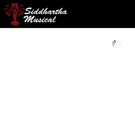
/
/
/ CABLE KI
INICIO
AUDIO
CABLE PARA MICROFONO