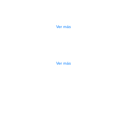
CABLE KIRLIN 6MT IC-242 BK
$
25.000
Ver más
TADO
CABLE KIRLIN 6MT IC-241 SP
$
25.000
Ver más