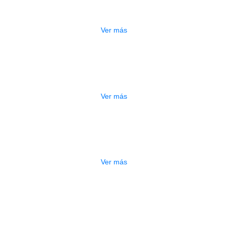
$
73.000
Ver más
AGOTADO
CABLE KIRLIN 6 MT IPCH 241 HBL
$
29.000
Ver más
AGOTADO
CABLE KIRLIN 6 MT IPCH 241 HBK
$
29.000
Ver más