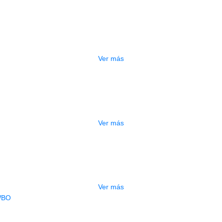
ABLE KIRLIN 3MT STEREO AP-468P
$
30.000
Ver más
DO
CABLE KIRLIN 6M IC-241 LI
$
26.000
Ver más
ADO
CABLE KIRLIN 6M IC-241 AT
$
25.000
Ver más
AGOTADO
CABLE KIRLIN 6 MT IWB-201BGF WB