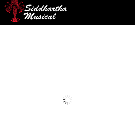
/
/
/ CABLE KIRLIN 6M IC-
INICIO
AUDIO
CABLES DE INSTRUMENTO
241 LI
cables-de-instrumento
CABLE KIRLIN 6M IC-241 LI
Ref: 35001750
$
26.000
AGOTADO
Entrada 24 Cable del instrumento 1/4 “Mono Plug – 1/4” Mono
Plug Cable para instrumento encauchetado de bajo calibre, útil