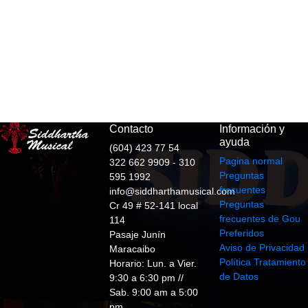
Contacto
Información y
ayuda
(604) 423 77 54
Pagina normal
322 662 9909 - 310
Preguntas
595 1992
frecuentes
info@siddharthamusical.com
Preguntas
Cr 49 # 52-141 local
frecuentes de Gou
114
Preferidos
Pasaje Junín
Aviso de Privacidad
Maracaibo
Política Tratamiento
Horario: Lun. a Vier.
de Datos
9:30 a 6:30 pm //
Sab. 9:00 am a 5:00
pm