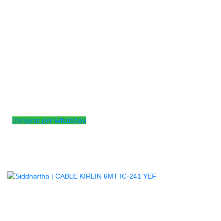
para conectar tu guitarra bajo o piano al sistema de
amplificación.
·Calibre de alambre 24
·Material del conductor CCAM
·Blindaje 80%
·Material de protección CCAM
·Diámetro interior de la chaqueta (mm) 6.3
·Material de la chaqueta PVC
·Código del paquete N / A
·Disponible Longitud (m) 6M
Comprar por WhatsApp
Productos
Relacionados
AGOTADO
CABLE KIRLIN 6MT IC-241 YEF
$
23.000