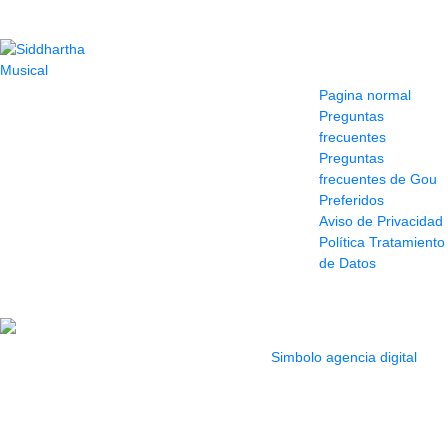
Contacto
Información y
ayuda
(604) 423 77 54
Pagina normal
322 662 9909 - 310
Preguntas
595 1992
frecuentes
info@siddharthamusical.com
Preguntas
Cr 49 # 52-141 local
frecuentes de Gou
114
Preferidos
Pasaje Junín
Aviso de Privacidad
Maracaibo
Política Tratamiento
Horario: Lun. a Vier.
de Datos
9:30 a 6:30 pm //
Sab. 9:00 am a 5:00
pm
2022 Todos los Derechos reservados.
Simbolo agencia digital