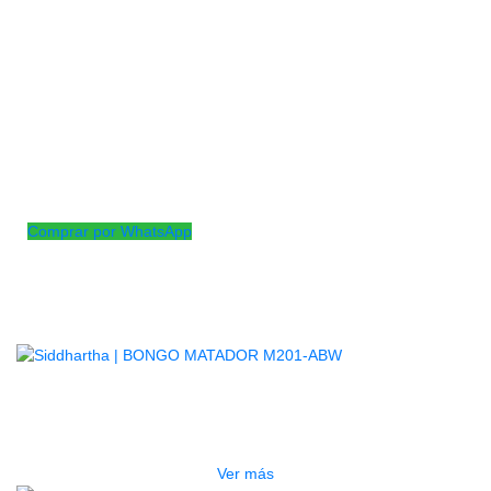
sonido y estilo tradicional, con Características de
construcción moderna por un precio moderado. LP
Matador te llevará a ti y tu música un paso más cerca
del gran escenario.
Cascos de roble Siam con cabezas de cuero crudo
natural
Tradicionales con base de aluminio fundido chapado
Orejetas de afinación de 5 ⁄16″ de diámetro, M201-* 7¼”
y 8 Bongós de 5⁄8″
Comprar por WhatsApp
Productos
Relacionados
AGOTADO
BONGO MATADOR M201-ABW
$
998.000
Ver más