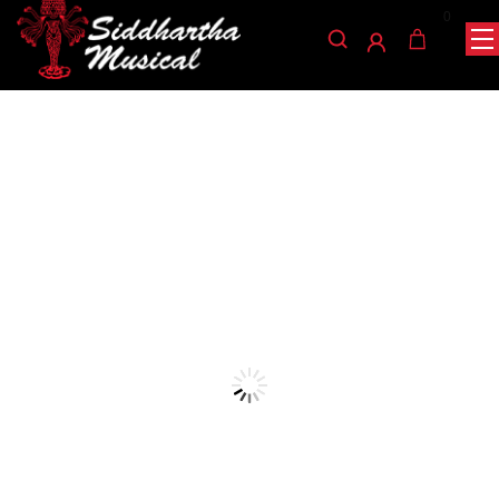
0
/
/
/ BONGO MATADOR M201-AW
INICIO
PERCUSIÓN
BONGO
bongo
BONGO MATADOR M201-
AW
Ref: 38001080
$
990.000
AGOTADO
Perfecto para el percusionista que trabaja y busca un