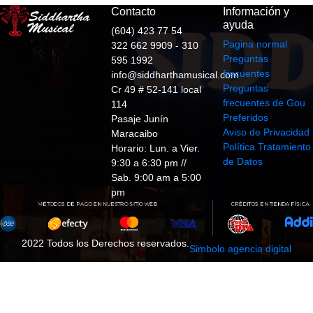
Contacto
Información y
ayuda
(604) 423 77 54
Pagina normal
322 662 9909 - 310
Preguntas
595 1992
frecuentes
info@siddharthamusical.com
Preguntas
Cr 49 # 52-141 local
frecuentes de Gou
114
Preferidos
Pasaje Junín
Aviso de Privacidad
Maracaibo
Política Tratamiento
Horario: Lun. a Vier.
de Datos
9:30 a 6:30 pm //
Sab. 9:00 am a 5:00
pm
2022 Todos los Derechos reservados.
Simbolo agencia digital