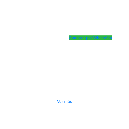
Herrajes con recubrimi
LP Aspire EZ Curve y fo
tensoras de 9⁄32″ » Co
Bongos de 6¾” y 8″, a
Comprar por WhatsApp
Productos
Relacionados
OTADO
PEDALERA NUX MG-50LI AZUL
$
1.800.000
Ver más
GOTADO
CONTRABAJO GREKO DB101 1/2