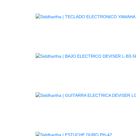
TE
GUITARR
AGOTADO