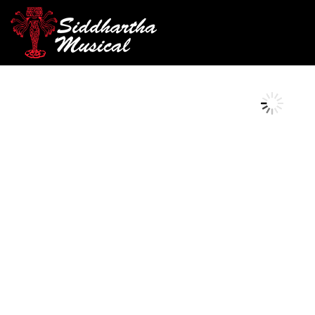
/
/
/ BONGO ASPIRE LP6
INICIO
PERCUSIÓN
BONGO
AGOTADO