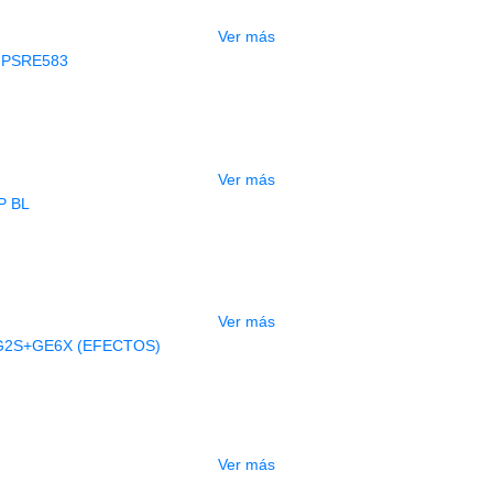
$
3.165.000
Ver más
AGOTADO
CLADO ELECTRONICO YAMAHA PSRE
$
2.250.000
Ver más
AGOTADO
BAJO ELECTRICO DEVISER L-B3-5P B
$
832.000
Ver más
AGOTADO
A ELECTRICA DEVISER LG2S+GE6X (
$
750.000
Ver más