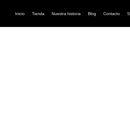
Inicio
Tienda
Nuestra historia
Blog
Contacto
S
01-RW
bongo
BONGO ASPI
Ref: 39004315
$
680.000
Los LP Aspire Wood Bon
aspirantes a músicos. 
precio asequible.
Cascos de roble Siam
Cabezas de cuero crud