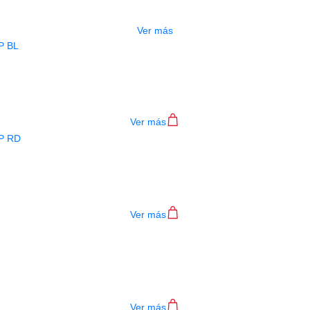
$
277.000
Ver más
BAJO ELECTRICO DEVISER L-B3-4P B
$
782.000
Ver más
BAJO ELECTRICO DEVISER L-B3-4P R
$
782.000
Ver más
TECLADO MEDELI AKX10S
$
4.200.000
Ver más