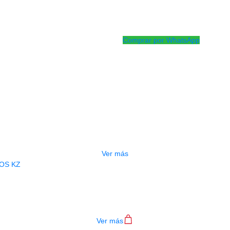
El flujo magnético de la unid
mejorar respecto al original,
media-baja y teniendo un mej
Comprar por WhatsApp
Productos
Relacionados
AUDIFONOS KZ DQ6
$
128.000
Ver más
ABEZA MEMORY FOAM AUDIFONOS 
$
9.000
Ver más