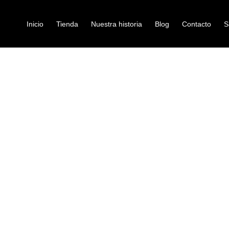
Inicio
Tienda
Nuestra historia
Blog
Contacto
S
A
in-ear
AUDIFONOS 
Ref: 50001130
$
66.000
Auricular dinámico Hi-Fi prof
Unidad dinámica magnética 
Re-evolución basada en KZ
Proceso de incrustación de r
Diseño de cable reemplazab
La unidad dinámica magnétic