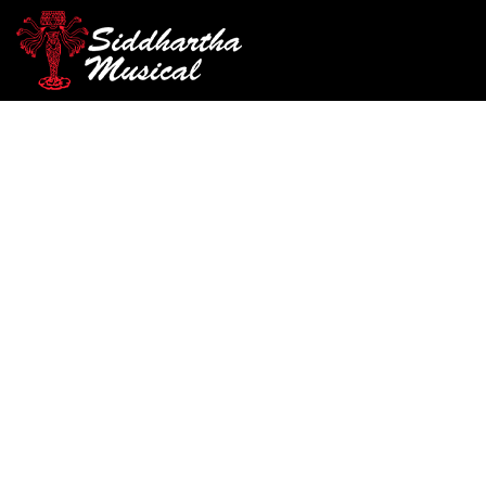
/
/
/ AUDIFONOS KZ EDX ULTR
INICIO
AUDIO
IN-EAR
AGOTADO