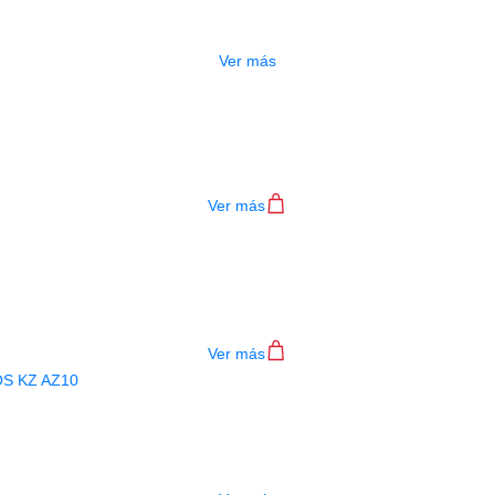
$
115.000
Ver más
AUDIFONOS KZ EDX PRO
$
42.000
Ver más
AUDIFONOS KZ ZVX
$
132.000
Ver más
AGOTADO
TEMA INALAMBRICO AUDIFONOS KZ 
$
185.000