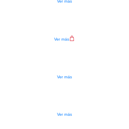
Ver más
ESTUCHE KZ AUDIFONOS
$
3.500
Ver más
O
AUDIFONOS KZ EDA SET
$
140.000
Ver más
AUDIFONO KZ GS10-SL
$
177.000
Ver más