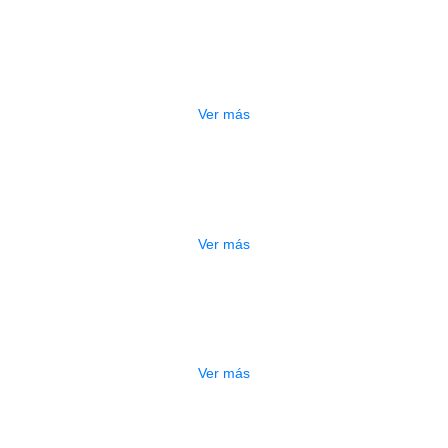
AGOTADO
CABEZA SILICONA AUDIFONOS KZ
$
3.000
Ver más
AUDIFONOS KZ S1D
$
175.000
Ver más
ADO
AUDIFONOS KZ ZEX PRO BK
$
100.000
Ver más
AUDIFONOS KZ ASX