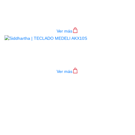
BAJO ELECTRICO DEVISER L-B3-
4P RD
$
782.000
Ver más
TECLADO MEDELI AKX10S
$
4.200.000
Ver más