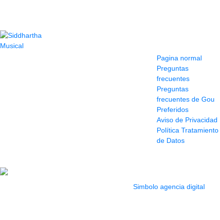
Contacto
Información y
ayuda
(604) 423 77 54
Pagina normal
322 662 9909 - 310
Preguntas
595 1992
frecuentes
info@siddharthamusical.com
Preguntas
Cr 49 # 52-141 local
frecuentes de Gou
114
Preferidos
Pasaje Junín
Aviso de Privacidad
Maracaibo
Política Tratamiento
Horario: Lun. a Vier.
de Datos
9:30 a 6:30 pm //
Sab. 9:00 am a 5:00
pm
2022 Todos los Derechos reservados.
Simbolo agencia digital