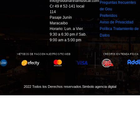
info@siddharthamusical.com
Preguntas frecuentes
Cr 49 # 52-141 local
de Gou
114
Preferidos
Pasaje Junín
Aviso de Privacidad
Maracaibo
Horario: Lun. a Vier.
Política Tratamiento de
9:30 a 6:30 pm // Sab.
Datos
9:00 am a 5:00 pm
2022 Todos los Derechos reservados.
Simbolo agencia digital