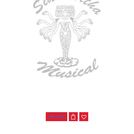
BAJO ELECTRICO DEVISER L-B3-4P BL
$
782.000
Ver más