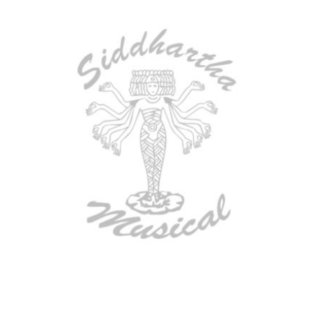
BAJO ELECTRICO DEVISER L-B3-4P RD
$
782.000