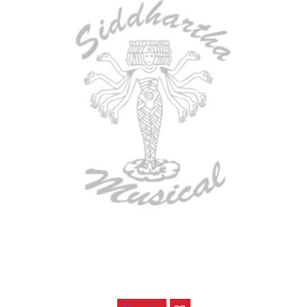
AGOTADO
ESTUCHE DURO PH-42
$
277.000