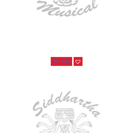
AGOTADO
ESTUCHE DURO PH-E10-F
$
277.000
Ver más