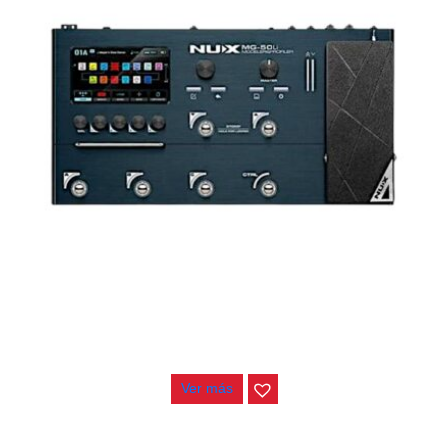
AGOTADO
PEDALERA NUX MG-50LI AZUL
$
1.800.000
Ver más