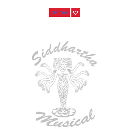
$
3.165.000
Ver más