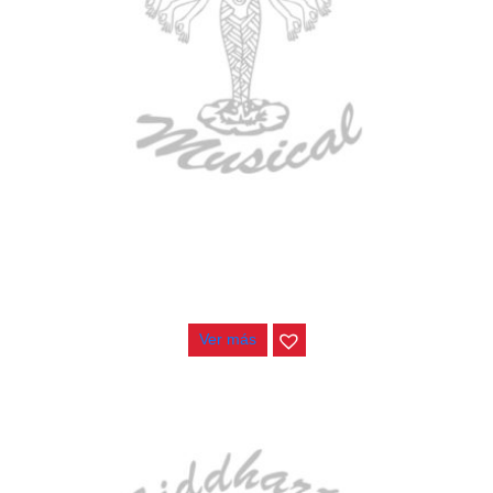
AGOTADO
ESTUCHE DURO PH-E10-LP
$
277.000
Ver más