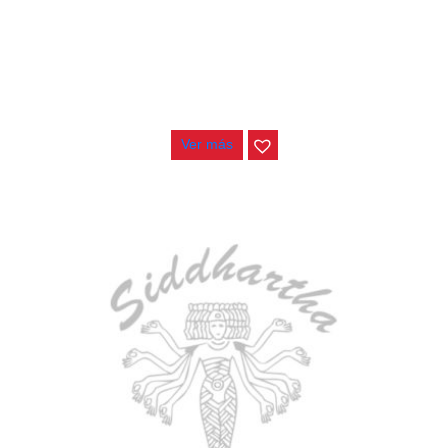
AGOTADO
TECLADO ELECTRONICO YAMAHA PSRE583
$
2.250.000
Ver más