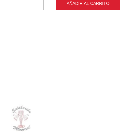
remove
add
AÑADIR AL CARRITO
Cantidad
PRODUCTOS
RELACIONADOS