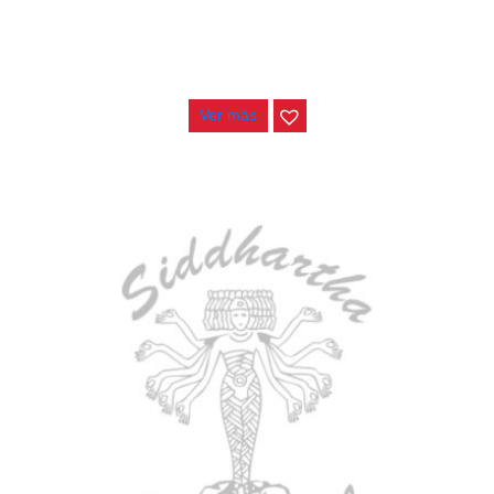
AGOTADO
ESTUCHE DURO PH-E10-S
$
277.000
Ver más