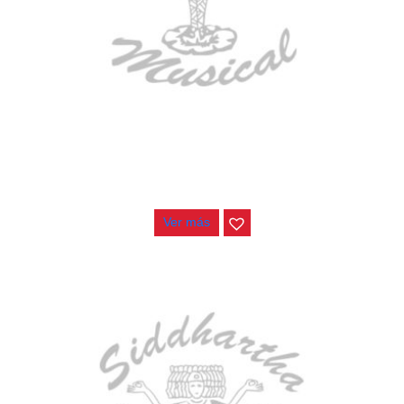
AGOTADO
BAJO ELECTRICO DEVISER L-B3-5P BL
$
832.000
Ver más