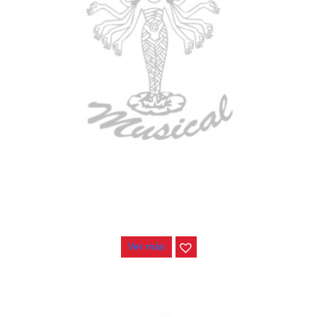
AGOTADO
GUITARRA ELECTRICA DEVISER LG2S+GE6X (EFECTOS)
$
750.000
Ver más