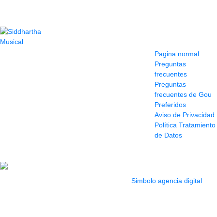
Contacto
Información y
ayuda
(604) 423 77 54
Pagina normal
322 662 9909 - 310
Preguntas
595 1992
frecuentes
info@siddharthamusical.com
Preguntas
Cr 49 # 52-141 local
frecuentes de Gou
114
Preferidos
Pasaje Junín
Aviso de Privacidad
Maracaibo
Política Tratamiento
Horario: Lun. a Vier.
de Datos
9:30 a 6:30 pm //
Sab. 9:00 am a 5:00
pm
2022 Todos los Derechos reservados.
Simbolo agencia digital