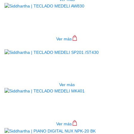
TECLADO MEDELI AW830
$
1.900.000
Ver más
-19.2% OFF
AGOTADO
TECLADO MEDELI SP201 /ST430
Original
Current
$
2.600.000
$
2.100.000
price
price
Ver más
was:
is:
$2.600.000.
$2.100.000.
TECLADO MEDELI MK401
$
900.000
Ver más