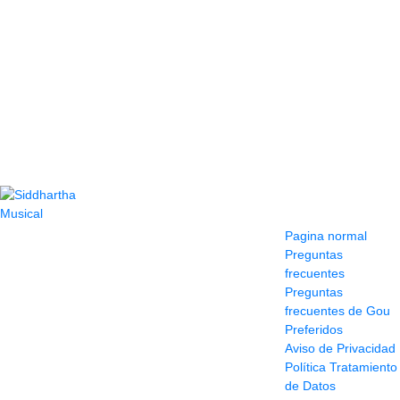
Contacto
Información y
ayuda
(604) 423 77 54
Pagina normal
322 662 9909 - 310
Preguntas
595 1992
frecuentes
info@siddharthamusical.com
Preguntas
Cr 49 # 52-141 local
frecuentes de Gou
114
Preferidos
Pasaje Junín
Aviso de Privacidad
Maracaibo
Política Tratamiento
Horario: Lun. a Vier.
de Datos
9:30 a 6:30 pm //