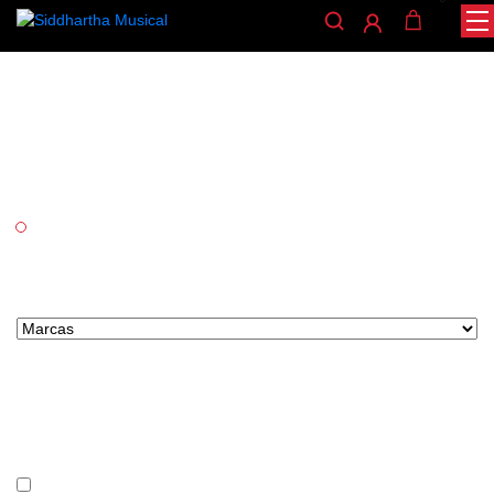
Teclado digital
/
/ TECLADO DIGITAL
INICIO
TECLADOS
Categorías
Teclados
Marcas tipo select
Precio
En stock