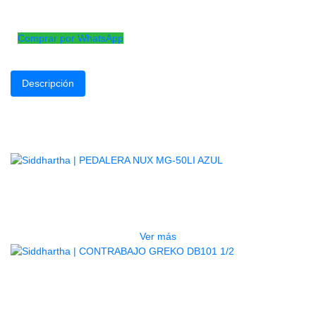
Atril de pared ranurada para instrumentos de
cuerda
Comprar por WhatsApp
Descripción
Fabricado en acero con espuma protectora en la parte del instrume
Productos
Relacionados
AGOTADO
PEDALERA NUX MG-50LI AZUL
$
1.800.000
Ver más
AGOTADO
CONTRABAJO GREKO DB101 1/2
$
3.165.000