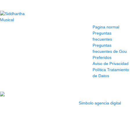
Contacto
Información y
ayuda
(604) 423 77 54
Pagina normal
322 662 9909 - 310
Preguntas
595 1992
frecuentes
info@siddharthamusical.com
Preguntas
Cr 49 # 52-141 local
frecuentes de Gou
114
Preferidos
Pasaje Junín
Aviso de Privacidad
Maracaibo
Política Tratamiento
Horario: Lun. a Vier.
de Datos
9:30 a 6:30 pm //
Sab. 9:00 am a 5:00
pm
2022 Todos los Derechos reservados.
Simbolo agencia digital