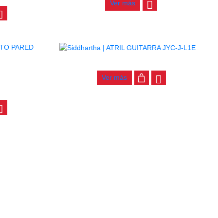
Ver más
ATRIL GUITARRA JYC-J-L1E
TARRA GGS-
Ver más
east