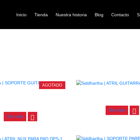
Inicio
Tienda
Nuestra historia
Blog
Contacto
S
Atriles de instrumento
/
/ ATRILES DE INSTRUMENTO
INICIO
ACCESORIOS
AGOTADO
ATRIL GUITARRA JYC-
RTE GUITARRA PANEL GH7
$
28.000
$
11.000
Ver más
Ver más