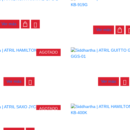
IL NUX PARA PAD DPS-1
SOPORTE PARED HAMILTON
$
145.000
$
12.000
Ver más
Ver más
AGOTADO
HAMILTON GUITARRA KB-303G
ATRIL GUITTO GUITARRA
$
36.000
$
56.000
Ver más
Ver más
AGOTADO
ATRIL SAXO JYC-S-S8
ATRIL HAMILTON TECLADO
$
31.000
$
87.000