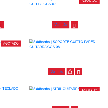
AGOTADO
 KB-919G
SOPORTE 5 GUITARRAS GUITTO GGS-07
$
176.000
Ver más
AGOTADO
 GGS-01
SOPORTE GUITTO PARED GUITARRA GGS-
08
$
40.000
Ver más
AGOTADO
ATRIL GUITARRA JYC-L-L1B
 KB-400K
$
67.000