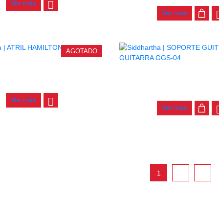
Ver más
Ver más
AGOTADO
IL HAMILTON SAXO KB960
SOPORTE GUITTO PARED GUI
04
$
57.000
$
36.000
Ver más
Ver más
1
2
3