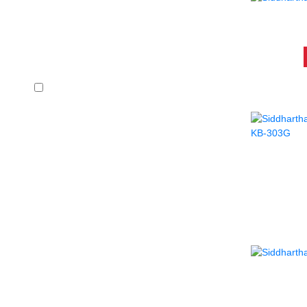
ATR
Precio
En stock
ATRIL 