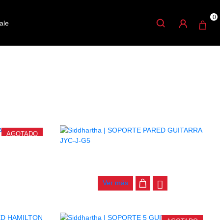
0
ale
AGOTADO
J-L1A
SOPORTE PARED GUITARRA JYC-J-G5
$
4.000
Ver más