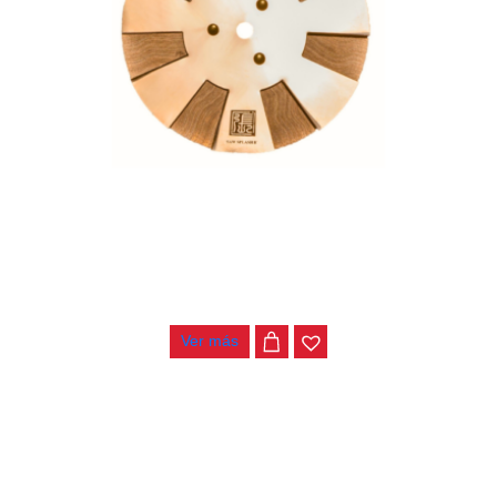
PLATILLO CHANG SAW8 8″
$
300.000
Ver más