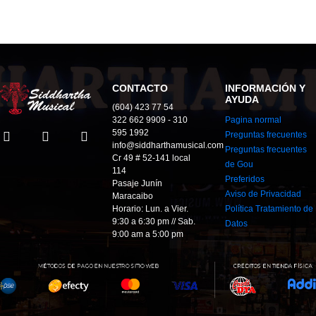
CONTACTO
INFORMACIÓN Y
AYUDA
(604) 423 77 54
322 662 9909 - 310
Pagina normal
595 1992
Preguntas frecuentes
info@siddharthamusical.com
Preguntas frecuentes
Cr 49 # 52-141 local
de Gou
114
Preferidos
Pasaje Junín
Aviso de Privacidad
Maracaibo
Horario: Lun. a Vier.
Política Tratamiento de
9:30 a 6:30 pm // Sab.
Datos
9:00 am a 5:00 pm