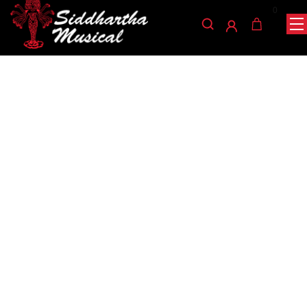
0
/
/
/ PLATILLOS CHANG SET STU
INICIO
PERCUSIÓN
PLATILLOS
platillos
PLATILLOS CHANG SET
STU
Ref: 39006198
$
950.000