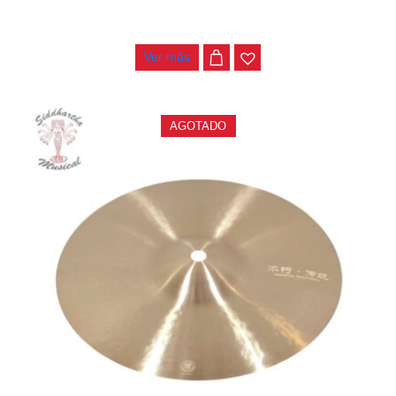
PLATILLO CHANG AB-T CHARLES 14″
$
860.000
Ver más
AGOTADO