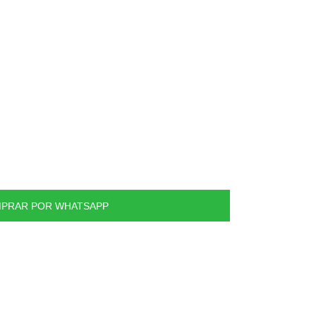
formulario E, CO
B8 serie de polvo OEM Cimbalos
PRAR POR WHATSAPP