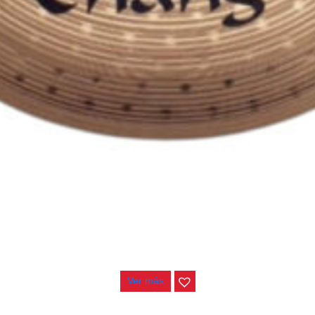
PLATILLO CHANG DUST RIDE 20″
$
518.000
Ver más