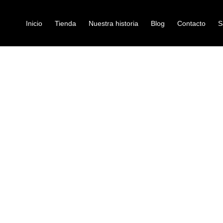
Inicio
Tienda
Nuestra historia
Blog
Contacto
S
 DUST CHARLES 14″
platillos
PLATILLO C
14″
Ref: 39006050
$
435.000
Grado: B20 platillos Chang de alt
Tamaño: 14″
Estándar: alta calidad