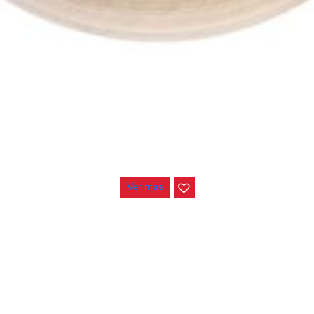
PLATILLO CHANG DUST CHINA 14″
$
280.000
Ver más