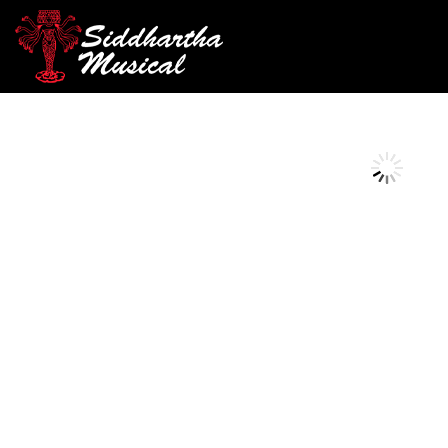
/
/
/ PEDALERA
INICIO
PEDALES
PEDAL MULTIEFECTOS