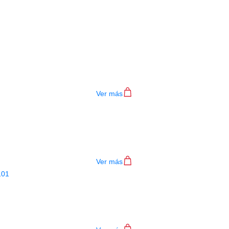
Productos
Relacionados
MAINBOARD MG-300
$
480.000
Ver más
MAINBOARD MG-101
$
310.000
Ver más
PEDALERA NUX ELECTRICA NMG-10
$
400.000