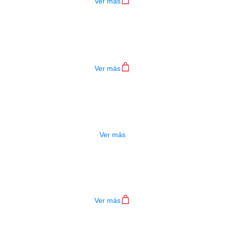
Ver más
PEDALERA NUX MG-400
$
885.000
Ver más
PEDALERA NUX MG-300
$
655.000
Ver más
PEDALERA NUX MG-30
$
1.200.000
Ver más