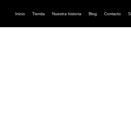
Inicio
Tienda
Nuestra historia
Blog
Contacto
S
 NUX MG-300 MKII
pedal-multiefectos
PEDALERA NU
Ref: 49001181
$
550.000
Tipo: procesador / multi-efecto
Algoritmo de modelado:
TSAC-H
simula circuitos analógicos con r
Impulse Responses (IRs) y emul
• 25 cabinas de guitarra intern