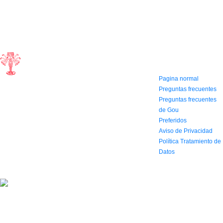
CONTACTO
INFORMACIÓN Y
AYUDA
(604) 423 77 54
322 662 9909 - 310
Pagina normal
595 1992
Preguntas frecuentes
info@siddharthamusical.com
Preguntas frecuentes
Cr 49 # 52-141 local
de Gou
114
Preferidos
Pasaje Junín
Aviso de Privacidad
Maracaibo
Horario: Lun. a Vier.
Política Tratamiento de
9:30 a 6:30 pm // Sab.
Datos
9:00 am a 5:00 pm
2022 Todos los Derechos reservados.
Simbolo agencia digital