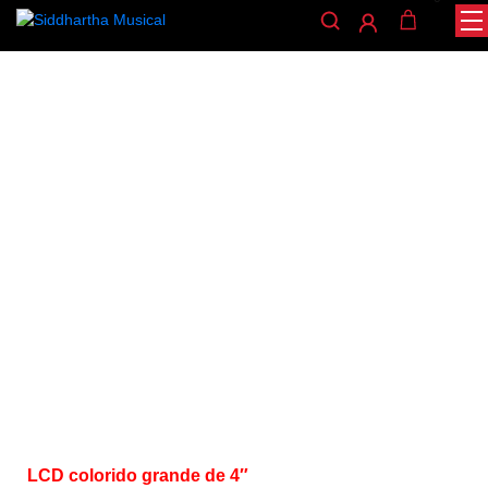
/
/
/ PEDALERA NUX MG-30
INICIO
PEDALES
PEDAL MULTIEFECTOS
pedal-multiefectos
PEDALERA NUX MG-30
Ref: 49001180
$
1.200.000
LCD colorido grande de 4″