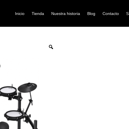
Inicio
Tienda
Nuestra historia
Blog
Contacto
S
IA ELECTRONICA NUX DM-210
Zoom
baterias-electricas
BATERIA ELE
210
Ref: 45001585
$
2.000.000
Como principiante en la batería,
que necesita practicar. Sin preo
entrenador que puede ayudarlo a 