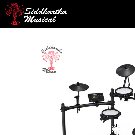
/
/
/ BATER
INICIO
PERCUSIÓN
BATERÍAS ELÉCTRICAS