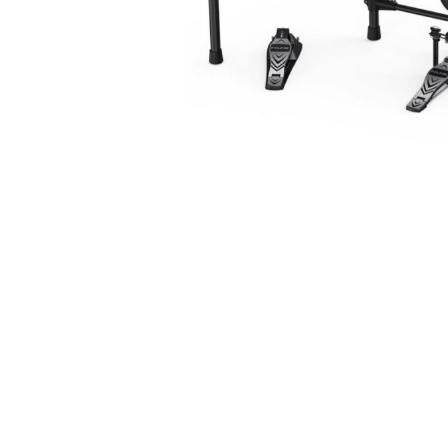
8 ” Snare x1, 8 ” Tom x3, 10 ” 