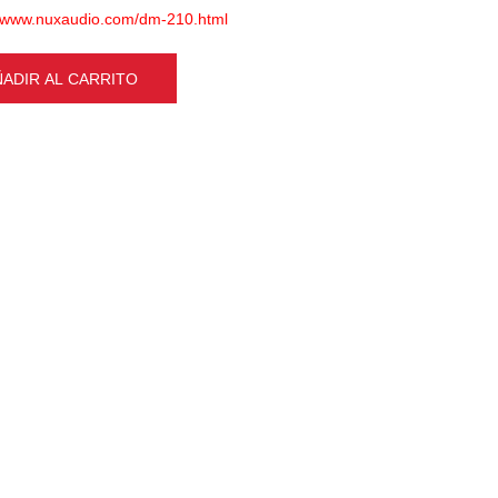
//www.nuxaudio.com/dm-210.html
ÑADIR AL CARRITO
 Kick Pedal x1, Módulo DM-210 x1