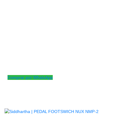
Pedal de efecto mini tremolo con un verdadero bypass.
Tradicional vibrato efecto.
La perilla de velocidad ajusta la velocidad de barrido del efecto
vibrato.
Mando de rampa para fijar el tiempo de ataque del efecto
vibrato.
La perilla de profundidad controla la intensidad del efecto
vibrato.
Encendido/apagado luz led para indicar los efectos o el estado
de bypass.
Carcasa metálica completa, duradera y exquisita.
Comprar por WhatsApp
Productos
Relacionados
AGOTADO
PEDAL FOOTSWICH NUX NMP-2
$
168.000