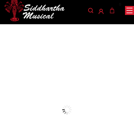
0
/
/
/ PEDAL NUX VIBRATO
INICIO
PEDALES
PEDALES ANÁLOGOS
FVB-2
pedales-analogos
PEDAL NUX VIBRATO FVB-
2
Ref: 49003560
$
174.000
AGOTADO