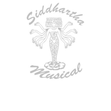
BAJO ELECTRICO DEVISER L-B3-
4P BL