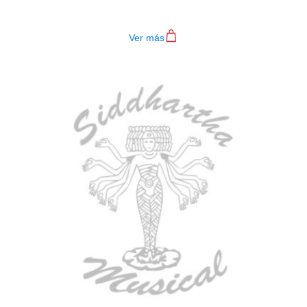
$
782.000
Ver más