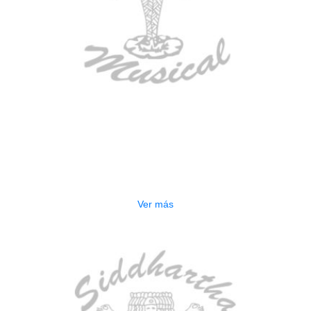
AGOTADO
ESTUCHE DURO PH-E10-F
$
277.000
Ver más