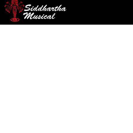
/
/
/ PEDAL NUX DRUM Y
INICIO
PEDALES
PEDALES ANÁLOGOS
LOOP NDL-5 JTC
pedales-analogos
PEDAL NUX DRUM Y LOOP
NDL-5 JTC
Ref: 49003570
$
777.000
Pedal de looper y caja de ritmos para guitarra