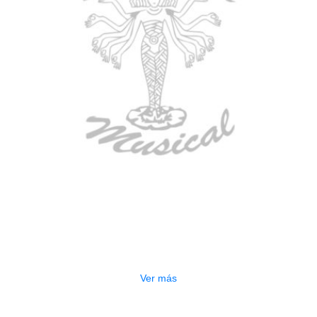
AGOTADO
ESTUCHE DURO PH-E10-LP
$
277.000
Ver más