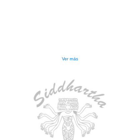
AGOTADO
TECLADO ELECTRONICO YAMAHA
PSRE583
$
2.250.000
Ver más