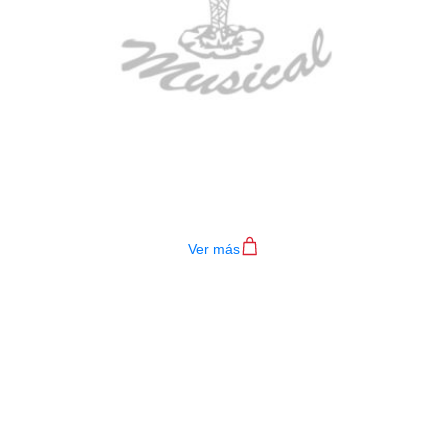
TECLADO MEDELI AKX10S
$
4.200.000
Ver más