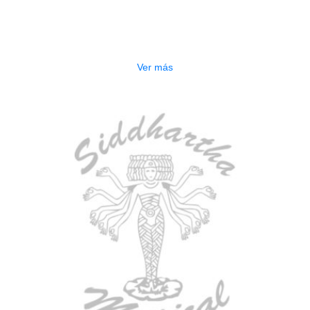
ESTUCHE DURO PH-42
$
277.000
Ver más