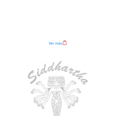
BAJO ELECTRICO DEVISER L-B3-
4P RD
$
782.000
Ver más