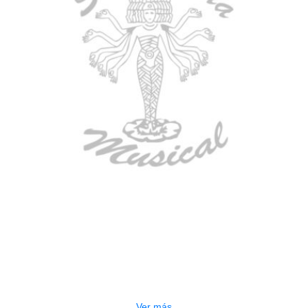
AGOTADO
GUITARRA ELECTRICA DEVISER
LG2S+GE6X (EFECTOS)
$
750.000
Ver más