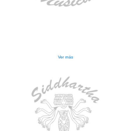
AGOTADO
ESTUCHE DURO PH-E10-S
$
277.000
Ver más