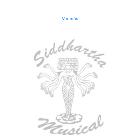
$
3.165.000
Ver más