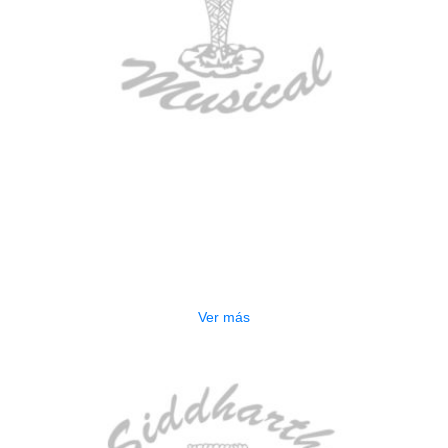
AGOTADO
BAJO ELECTRICO DEVISER L-B3-
5P BL
$
832.000
Ver más