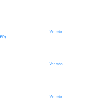
AGOTADO
PEDAL JOYO BLADEMASTER D-58
$
356.000
Ver más
AGOTADO
PEDAL JOYO ARMOR D-57 (BOOSTER
$
320.000
Ver más
DO
PEDAL JOYO BATSIN R-11
$
315.000
Ver más