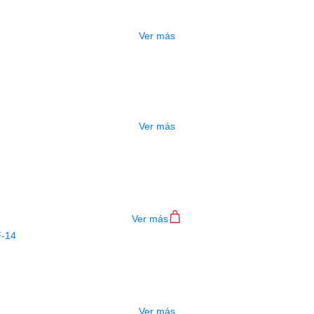
$
475.000
Ver más
GOTADO
MULTI ADAPTADOR JOYO JP-02
$
297.000
Ver más
CABLE JOYO 8 PEDALES CM-26
$
22.000
Ver más
AGOTADO
PEDAL JOYO AMERICAN SOUND JF-1
$
215.000
Ver más