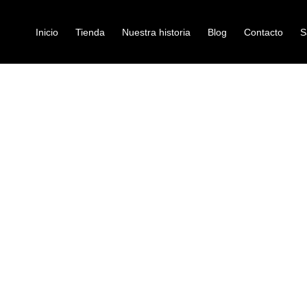
Inicio
Tienda
Nuestra historia
Blog
Contacto
S
YO VOODOO OCTAVE JF-12
pedales-analogos
PEDAL JOYO
JF-12
Ref: 35004155
$
150.000
– Impedancia de entrada: 500K 
– Impedancia de salida: 10K Ω
– Corriente corriente: 6mA
– Alimentación: batería 6F22 de
– Dimensión: 120 (L) X 97 (W) 