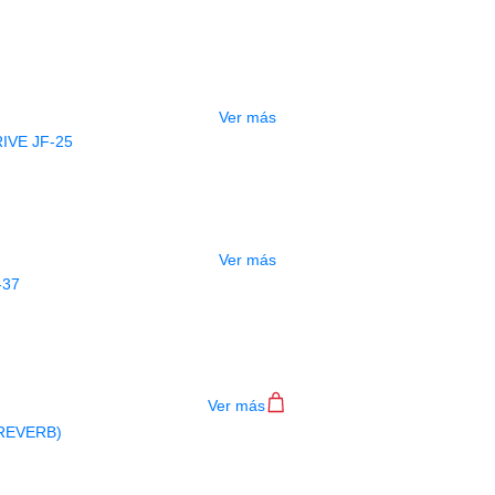
PEDAL JOYO CHOPPER-Z R-18
$
360.000
Ver más
AGOTADO
AL JOYO BRIGHT DAY OVERDRIVE J
$
215.000
Ver más
PEDAL JOYO ANALOG CHORUS JF-3
$
225.000
Ver más
AGOTADO
DAL JOYO ATMOSPHERE R-14 (REVE