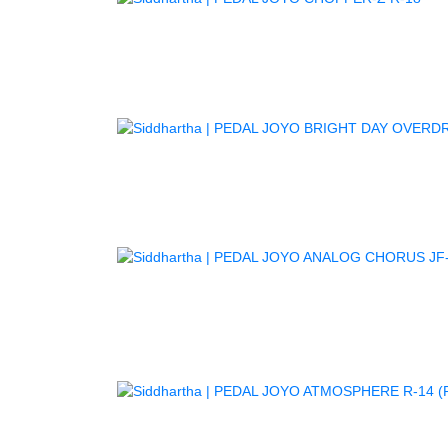
PED
PE