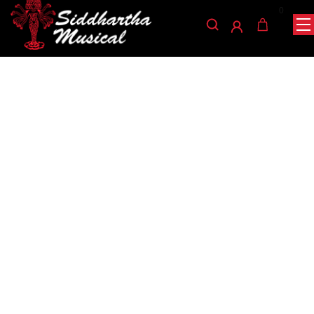
0
/
/
/ PEDAL JOYO CLASSIC
INICIO
AUDIO
PEDALES ANALOGOS
CHORUS JF-05
pedales-analogos-audio
PEDAL JOYO CLASSIC
CHORUS JF-05
Ref: 49001120
$
185.000
AGOTADO