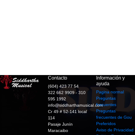
Contacto
Información y
ayuda
(604) 423 77 54
Pagina normal
322 662 9909 - 310
Preguntas
595 1992
frecuentes
info@siddharthamusical.com
Preguntas
Cr 49 # 52-141 local
frecuentes de Gou
114
Preferidos
Pasaje Junín
Aviso de Privacidad
Maracaibo