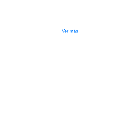
PEDAL JOYO BRIGHT DAY
OVERDRIVE JF-25
$
215.000
Ver más