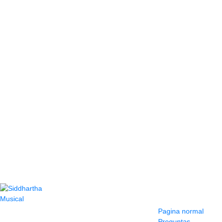
Contacto
Información y
ayuda
(604) 423 77 54
Pagina normal
322 662 9909 - 310
Preguntas