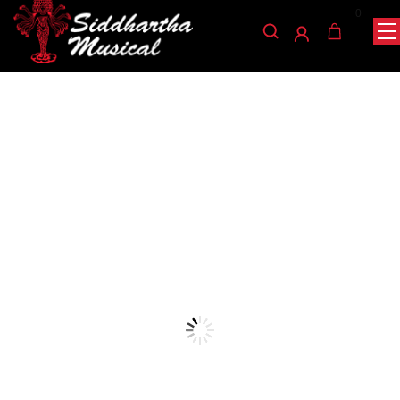
0
/
/
/ PEDAL JOYO METAL
INICIO
PEDALES
PEDALES ANÁLOGOS
HEAD JF-315
pedales-analogos
PEDAL JOYO METAL HEAD
JF-315
Ref: 35002775
$
365.000
AGOTADO