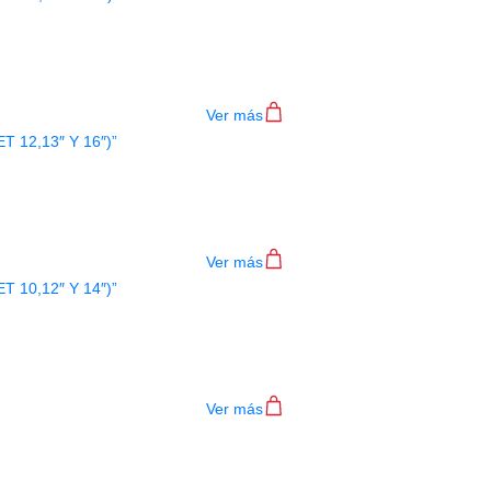
S EVANS ETP-HYDGL-R (SET 10,12″ 
$
242.000
Ver más
S EVANS ETP-HYDGL-S (SET 12,13″ 
$
250.000
Ver más
S EVANS ETP-HYDGL-F (SET 10,12″ 
$
229.000
Ver más