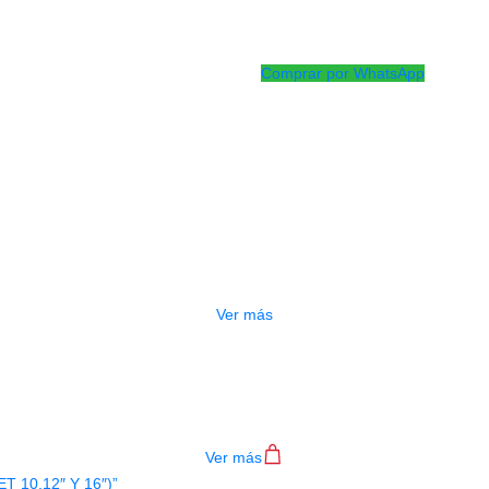
incorporado con la tecnología Ev
y una calidad de sonido óptima.
Comprar por WhatsApp
Productos
Relacionados
AGOTADO
PARCHES EVANS ETP-EC2SCTD-R
$
256.000
Ver más
PARCHE EVANS ETP-EC2SCTD-S
$
240.000
Ver más