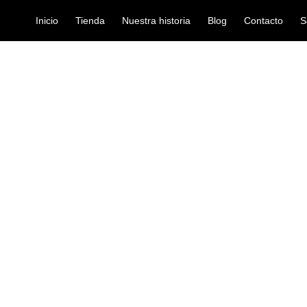
Inicio
Tienda
Nuestra historia
Blog
Contacto
S
EVANS SET ETP-EC2SCTD-F
parches-bateria
PARCHES EVA
EC2SCTD-F
Ref: 41002215
$
237.000
Set de parches opacos y corrug
La serie Evans EC2S Frosted cont
tono, la duración del sostenido 
de batería cuenta con la tecnol