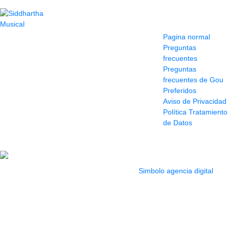
Contacto
Información y
ayuda
(604) 423 77 54
Pagina normal
322 662 9909 - 310
Preguntas
595 1992
frecuentes
info@siddharthamusical.com
Preguntas
Cr 49 # 52-141 local
frecuentes de Gou
114
Preferidos
Pasaje Junín
Aviso de Privacidad
Maracaibo
Política Tratamiento
Horario: Lun. a Vier.
de Datos
9:30 a 6:30 pm //
Sab. 9:00 am a 5:00
pm
2022 Todos los Derechos reservados.
Simbolo agencia digital