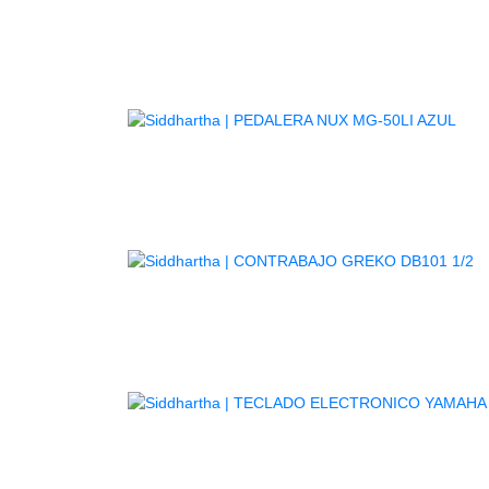
AG
A
TE