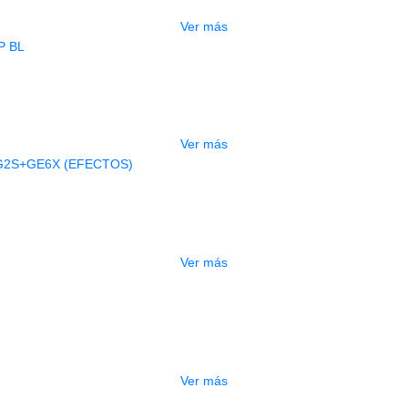
Ver más
AGOTADO
BAJO ELECTRICO DEVISER L-B3-5P B
$
832.000
Ver más
AGOTADO
A ELECTRICA DEVISER LG2S+GE6X (
$
750.000
Ver más
ESTUCHE DURO PH-42
$
277.000
Ver más
DO