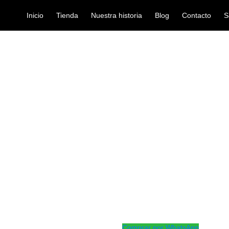
Inicio
Tienda
Nuestra historia
Blog
Contacto
S
VANS TT16G1
parches-bateria
PARCHE EVA
Ref: 41001930
$
84.000
Parche de 16″ con una sola c
brillante con mayor sostenid
estándar para un sonido abier
un estruendo cavernoso que e
parche incorpora la tecnologí
rango de tono extendido y ca
Comprar por WhatsApp