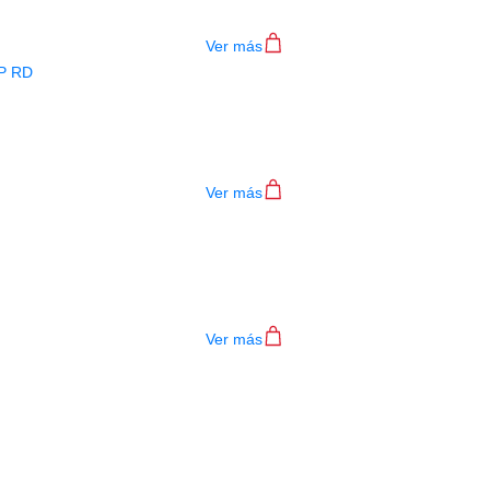
$
782.000
Ver más
BAJO ELECTRICO DEVISER L-B3-4P R
$
782.000
Ver más
TECLADO MEDELI AKX10S
$
4.200.000
Ver más