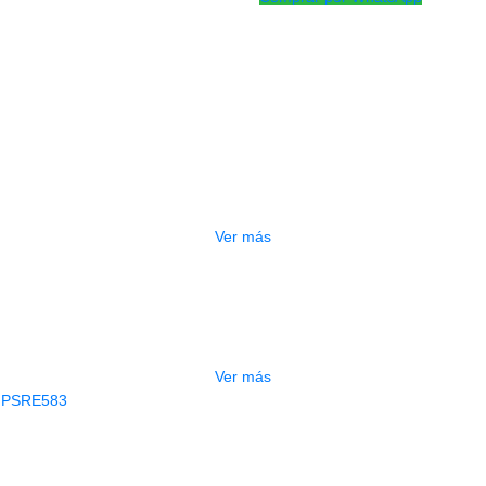
Productos
Relacionados
OTADO
PEDALERA NUX MG-50LI AZUL
$
1.800.000
Ver más
GOTADO
CONTRABAJO GREKO DB101 1/2
$
3.165.000
Ver más
AGOTADO
CLADO ELECTRONICO YAMAHA PSRE
$
2.250.000