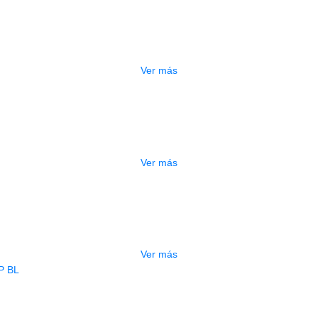
ESTUCHE DURO PH-E10-S
$
277.000
Ver más
DO
ESTUCHE DURO PH-E10-F
$
277.000
Ver más
ADO
ESTUCHE DURO PH-E10-LP
$
277.000
Ver más
BAJO ELECTRICO DEVISER L-B3-4P B