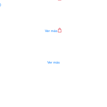
PARCHE EVANS BD22HBG (NEGRO)
$
193.000
Ver más
AGOTADO
PARCHE EVANS TT14HBG NEGRO
$
98.000
Ver más