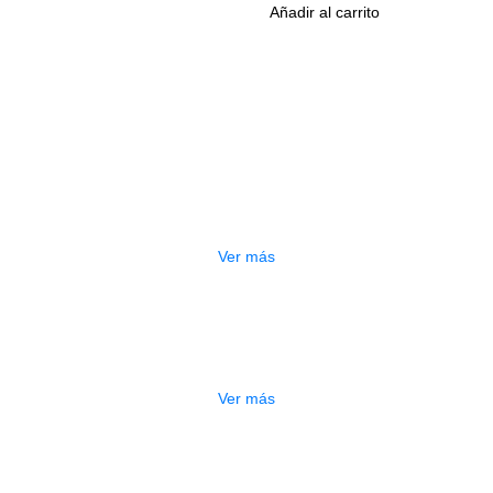
Añadir al carrito
Productos
Relacionados
O
PARCHE EVANS B14HBG
$
95.000
Ver más
DO
PARCHE EVANS TT15HBG
$
100.000
Ver más
DO
PARCHE EVANS TT08HBG