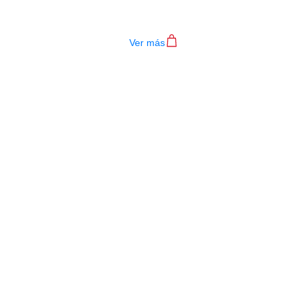
$
276.000
Ver más