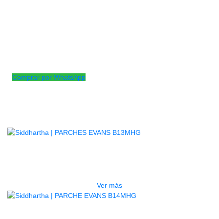
Campeonato Mundial DCI. Incorporada con la tecnología
EVANS Level 360 para facilitar la afinación, un rango de tono
extendido y una calidad de sonido óptima, esta piel de tambor
presenta una técnica única de control de sonido y película que
brinda un ataque mejorado, claridad tonal y proyección con
mayor durabilidad y estabilidad de afinación.
Comprar por WhatsApp
Productos
Relacionados
AGOTADO
PARCHES EVANS B13MHG
$
250.000
Ver más
PARCHE EVANS B14MHG