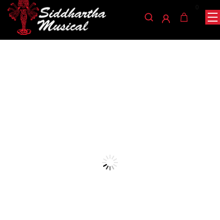
0
/
/
/ PARCHE EVANS TT08S
INICIO
PERCUSIÓN
PARCHES BATERIA
B1
parches-bateria
PARCHE EVANS TT08S B1
Ref: 41004402
$
71.000
AGOTADO
La serie Blue Marching Tenor de EVANS System fue
desarrollada con los Blue Devils, los ganadores del