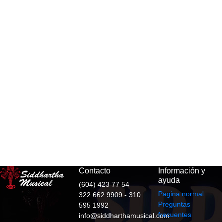
Contacto
Información y
ayuda
(604) 423 77 54
Pagina normal
322 662 9909 - 310
Preguntas
595 1992
frecuentes
info@siddharthamusical.com