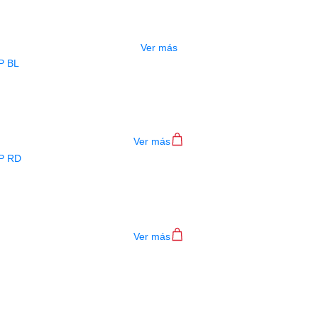
ESTUCHE DURO PH-E10-LP
$
277.000
Ver más
BAJO ELECTRICO DEVISER L-B3-4P B
$
782.000
Ver más
BAJO ELECTRICO DEVISER L-B3-4P R
$
782.000
Ver más
TECLADO MEDELI AKX10S
$
4.200.000