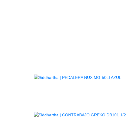
Ajusta el ataque y el enfoque más fácilmente con e
la industria EMAD (sistema de amortiguac
AG
A