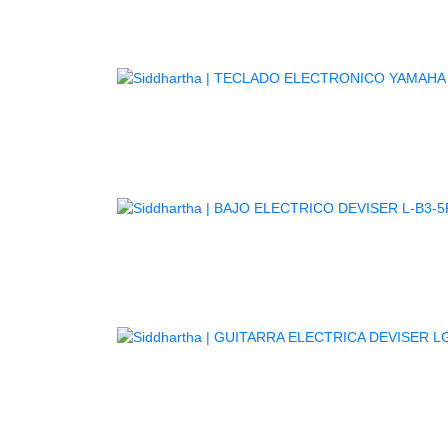
TE
GUITARR