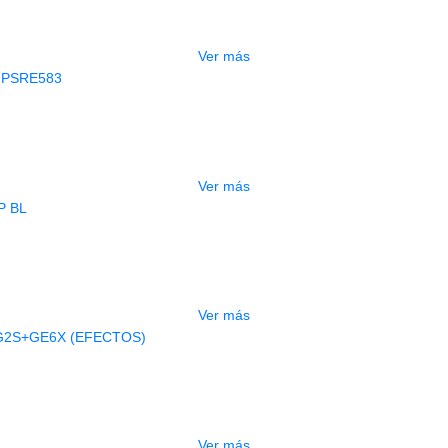
$
3.165.000
Ver más
AGOTADO
CLADO ELECTRONICO YAMAHA PSRE
$
2.250.000
Ver más
AGOTADO
BAJO ELECTRICO DEVISER L-B3-5P B
$
832.000
Ver más
AGOTADO
A ELECTRICA DEVISER LG2S+GE6X (
$
750.000
Ver más