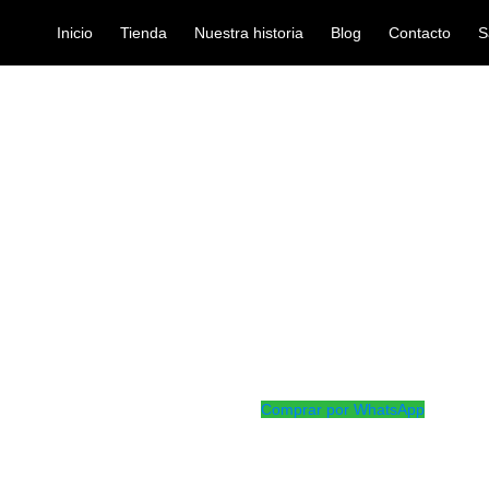
Inicio
Tienda
Nuestra historia
Blog
Contacto
S
VANS BD18EMAD
parches-bateria
PARCHE EVA
Ref: 41005650
$
228.000
Parche transparente de una sol
recibir el golpe en el bombo de 
Comprar por WhatsApp