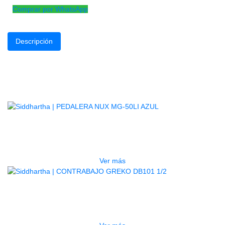
Comprar por WhatsApp
Descripción
Con la durabilidad, versatilidad y consistencia inigualables de 
precedentes de posibilidades sonoras. Este parche cuenta con 
Productos
Relacionados
AGOTADO
PEDALERA NUX MG-50LI AZUL
$
1.800.000
Ver más
AGOTADO
CONTRABAJO GREKO DB101 1/2
$
3.165.000