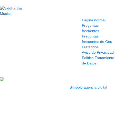
Contacto
Información y
ayuda
(604) 423 77 54
Pagina normal
322 662 9909 - 310
Preguntas
595 1992
frecuentes
info@siddharthamusical.com
Preguntas
Cr 49 # 52-141 local
frecuentes de Gou
114
Preferidos
Pasaje Junín
Aviso de Privacidad
Maracaibo
Política Tratamiento
Horario: Lun. a Vier.
de Datos
9:30 a 6:30 pm //
Sab. 9:00 am a 5:00
pm
2022 Todos los Derechos reservados.
Simbolo agencia digital