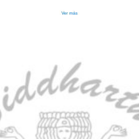
$
3.165.000
Ver más