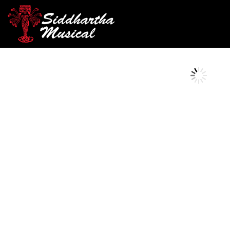
/
/
/ PARCHE BO
INICIO
PERCUSIÓN
PARCHES BATERIA
AGOTADO