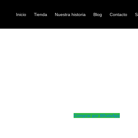
Inicio
Tienda
Nuestra historia
Blog
Contacto
S
SS INFERIOR 14″
parches-bateria
PARCHE BOSS
Ref: 41005865
$
18.000
Parche para redoblante inferior 
blanco
Comprar por WhatsApp
Productos