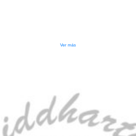
Relacionados
OTADO
PEDALERA NUX MG-50LI AZUL
$
1.800.000
Ver más