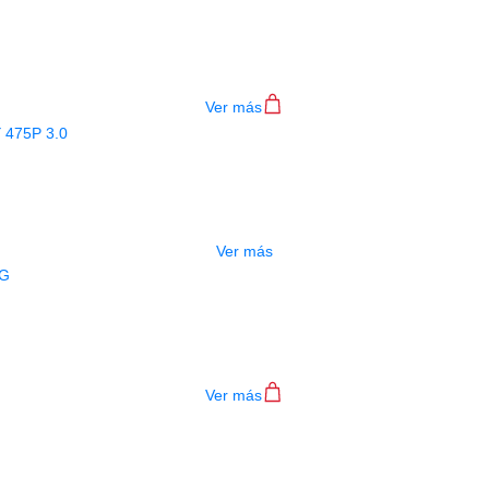
JUELA JIM DUNLOP HEATFIELD PH1
$
5.500
Ver más
AGOTADO
UELA JIM DUNLOP BIG STUBBY 475P
$
3.000
Ver más
ESTUCHE ALICE PAJUELAS A010A-G
$
1.000
Ver más
PAJUELA ALICE AP100-JM