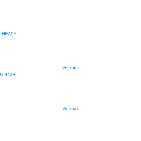
Productos
Relacionados
AGOTADO
JUELA JIM DUNLOP 471R3 MATT HE
$
3.000
Ver más
AGOTADO
JUELA JIM DUNLOP ANIVERSARIO 4
$
1.600
Ver más
PAJUELA ALICE AP-180A
$
500