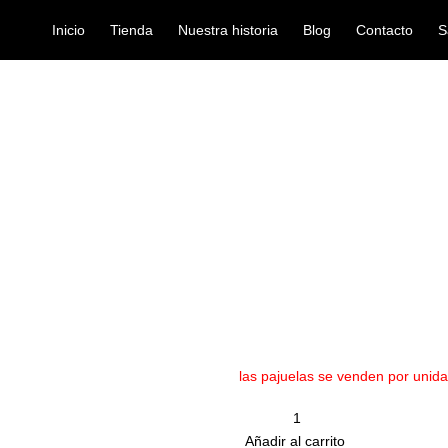
Inicio
Tienda
Nuestra historia
Blog
Contacto
S
LOP III 4620
pajuelas
PAJUELA JIM 
Ref: 35007990
$
1.500
Las púas de guitarra Dunlop 418
todo el mundo. Las púas Tortex 
memoria característica y el míni
las pajuelas se venden por unid
Cantidad
remove
Añadir al carrito