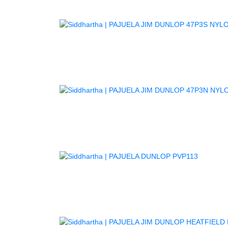
PA
PA
AGOTA