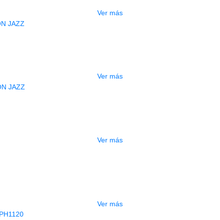
Ver más
AGOTADO
JUELA JIM DUNLOP 47P3S NYLON J
$
3.000
Ver más
AGOTADO
JUELA JIM DUNLOP 47P3N NYLON J
$
3.000
Ver más
DO
PAJUELA DUNLOP PVP113
$
2.000
Ver más