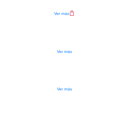
$
300
Ver más
AGOTADO
PAJUELA JIM DUNLOP GATOR 2.0
$
1.800
Ver más
AGOTADO
PAJUELA JIM DUNLOP GATOR 1.5
$
1.800
Ver más