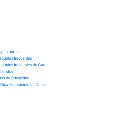
NFORMACIÓN Y AYUDA
gina normal
eguntas frecuentes
eguntas frecuentes de Gou
eferidos
iso de Privacidad
lítica Tratamiento de Datos