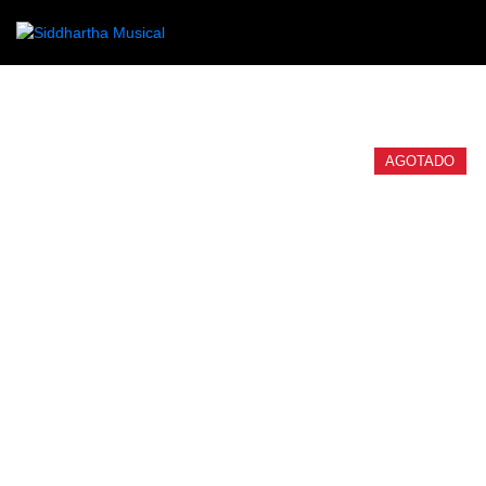
/
/
/ PAJUELA JIM DU
INICIO
ACCESORIOS
PAJUELAS
AGOTADO