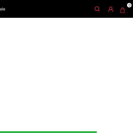
0
ale
 DUNLOP GATOR 1.5
ontrol de juego superior y un sonido oscuro y
mite un agarre firme y antideslizante, y un borde
taque suave y una liberación suave para que pueda
in obstáculos.