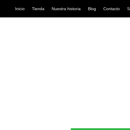
Inicio
Tienda
Nuestra historia
Blog
Contacto
S
NLOP GATOR 1.5
pajuelas
PAJUELA JIM
Ref: 35002463
$
1.800
Las púas Gator Grip ofrecen un c
robusto. Una superficie mate per
moldeado y biselado brinda un a
tocar con intensidad y destreza s
Calibre 1.5