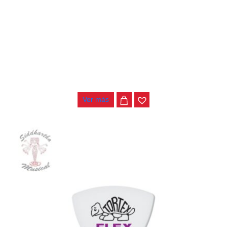
PAJUELA DUNLOP TORTEX FLEX TRIANGLE 456P 1.0
$
2.500
Ver más