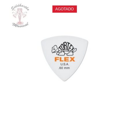
AGOTADO
PAJUELA DUNLOP TORTEX FLEX TRIANGLE 456P .60