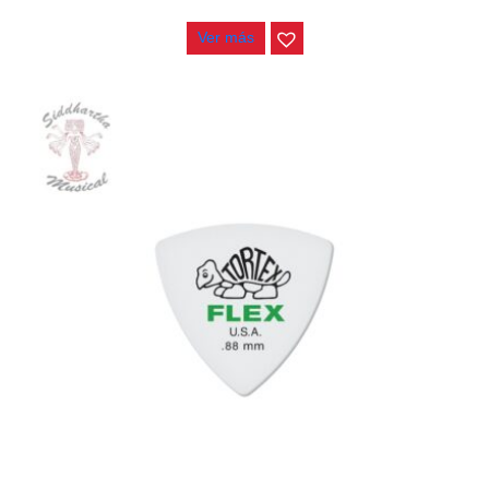
$
2.800
Ver más