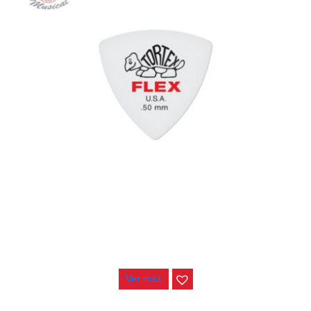
PAJUELA DUNLOP TORTEX FLEX TRIANGLE 456P .50
$
2.800
Ver más