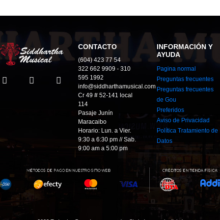
CONTACTO
INFORMACIÓN Y
AYUDA
(604) 423 77 54
322 662 9909 - 310
Pagina normal
595 1992
Preguntas frecuentes
info@siddharthamusical.com
Preguntas frecuentes
Cr 49 # 52-141 local
de Gou
114
Preferidos
Pasaje Junín
Aviso de Privacidad
Maracaibo
Horario: Lun. a Vier.
Política Tratamiento de
9:30 a 6:30 pm // Sab.
Datos
9:00 am a 5:00 pm