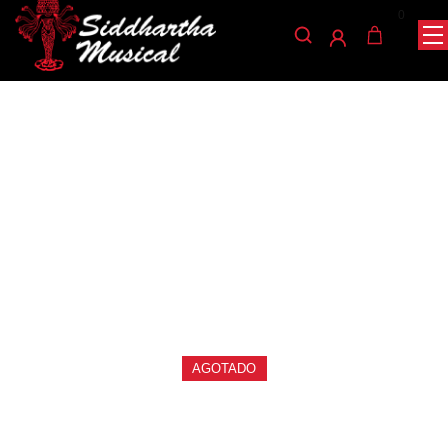
0
/
/
/ PAJUELA DUNLOP TORTEX
INICIO
ACCESORIOS
PAJUELAS
FLEX TRIANGLE 456P .73
pajuelas
PAJUELA DUNLOP TORTEX
FLEX TRIANGLE 456P .73
Ref: 35001534
$
2.500
AGOTADO