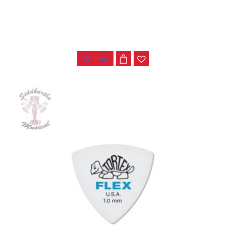
PAJUELA DUNLOP TORTEX FLEX TRIANGLE 456P .88
$
2.500
Ver más