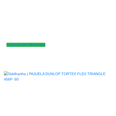
Las púas triangulares Tortex Flex combinan la clásica
superficie texturizada de agarre de las púas Tortex con la
calidez tonal y la suave flexibilidad del nailon. Su sonido es
igual al de las púas Tortex que tanto te gustan, pero con un
poco más de flexibilidad y un sonido más definido. Su forma
triangular te ofrece una mayor superficie para un mayor
control.
Comprar por WhatsApp
Productos
Relacionados
AGOTADO
PAJUELA DUNLOP TORTEX FLEX
TRIANGLE 456P .60
$
2.800