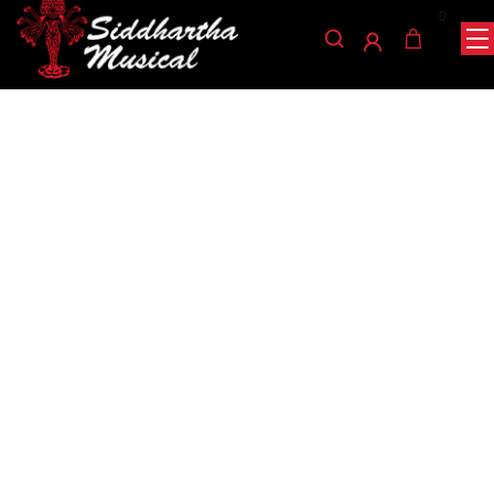
0
/
/
/ PAJUELA DUNLOP TORTEX
INICIO
ACCESORIOS
PAJUELAS
FLEX TRIANGLE 456P .50
pajuelas
PAJUELA DUNLOP TORTEX
FLEX TRIANGLE 456P .50
Ref: 35001529
$
2.800
AGOTADO