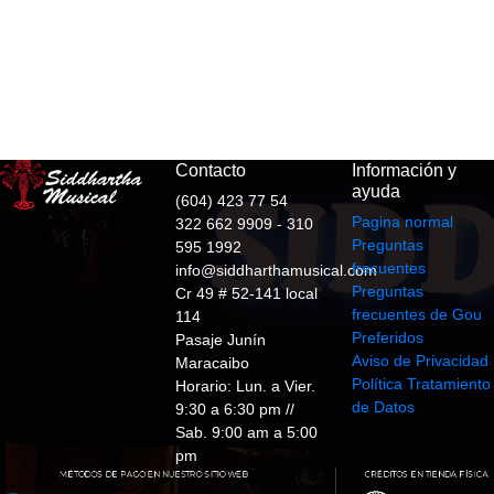
Contacto
Información y
ayuda
(604) 423 77 54
Pagina normal
322 662 9909 - 310
Preguntas
595 1992
frecuentes
info@siddharthamusical.com
Preguntas
Cr 49 # 52-141 local
frecuentes de Gou
114
Preferidos
Pasaje Junín
Aviso de Privacidad
Maracaibo
Política Tratamiento
Horario: Lun. a Vier.
de Datos
9:30 a 6:30 pm //
Sab. 9:00 am a 5:00
pm