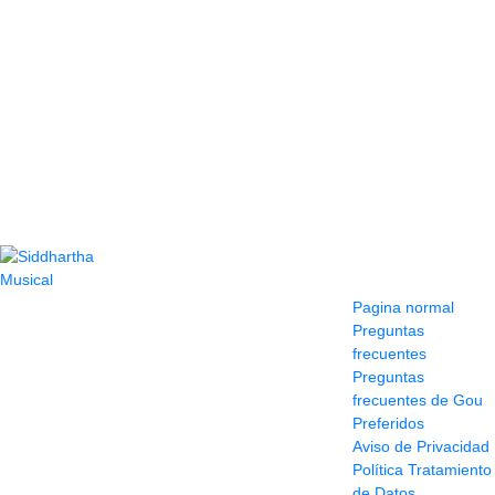
Contacto
Información y
ayuda
(604) 423 77 54
Pagina normal
322 662 9909 - 310
Preguntas
595 1992
frecuentes
info@siddharthamusical.com
Preguntas
Cr 49 # 52-141 local
frecuentes de Gou
114
Preferidos
Pasaje Junín
Aviso de Privacidad
Maracaibo
Política Tratamiento
Horario: Lun. a Vier.
de Datos