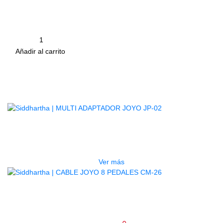
cascada más dispositivos.
Cable de alimentación CC incorporado (cable de
polaridad inversa).
Cantidad
remove
add
Añadir al carrito
Productos
Relacionados
AGOTADO
MULTI ADAPTADOR JOYO JP-02
$
297.000
Ver más
CABLE JOYO 8 PEDALES CM-26
$
22.000