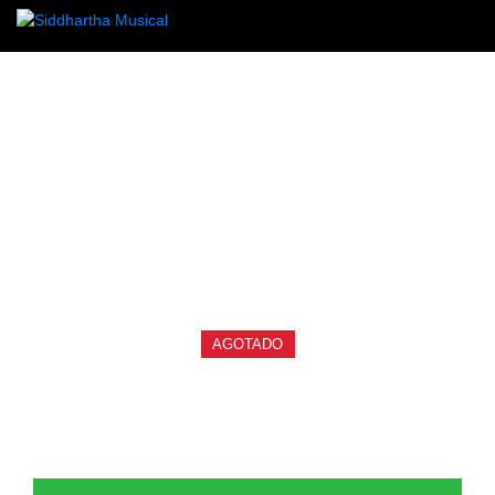
/
/
/ CABLE JOYO CM-16
INICIO
AUDIO
CABLES DE INSTRUMENTO
cables-de-instrumento
CABLE JOYO CM-16
Ref: 35004295
$
35.000
AGOTADO
Cable para conectar etre pedales