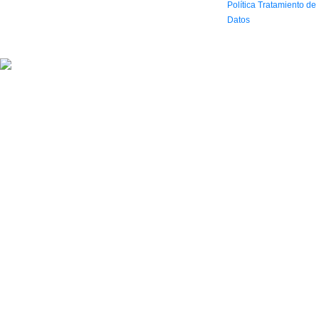
Horario: Lun. a Vier.
Política Tratamiento de
9:30 a 6:30 pm // Sab.
Datos
9:00 am a 5:00 pm
2022 Todos los Derechos reservados.
Simbolo agencia digital