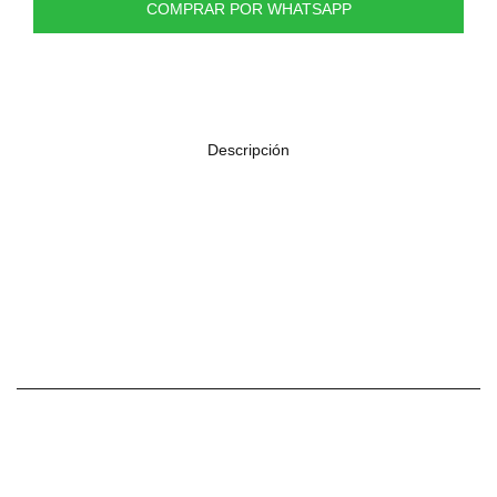
COMPRAR POR WHATSAPP
Descripción
· Conector TRS
· Sin s
· Cable de protección de señal con trenzad
Núcleo de cable d
· Baja capacitancia distrib