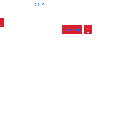
AVO NY
PARCHE BONGO TB OCTAVO CITY
$
60.000
Ver más