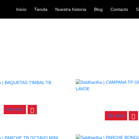
Inicio
Tienda
Nuestra historia
Blog
Contacto
S
Tb
/ TB
INICIO
BAQUETAS TIMBAL TB
CAMPANA TP GRANDE 
$
14.000
$
80.000
Ver más
Ver más