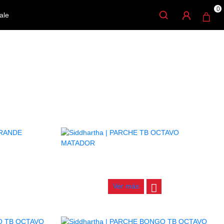
0
ale
LAVOE
PARCHE TB OCTAVO MATADOR
$
60.000
Ver más