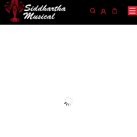
0
/
/
/ BAQUETAS
INICIO
PERCUSIÓN
BAQUETAS Y ESCOBILLAS
TIMBAL TB
baquetas-y-escobillas
BAQUETAS TIMBAL TB
Ref: 40001055
$
14.000
AGOTADO
Hechas de madera seleccionada por nuestros artesanos y
listas para el escenario, disfrute de tocar los timbales con este