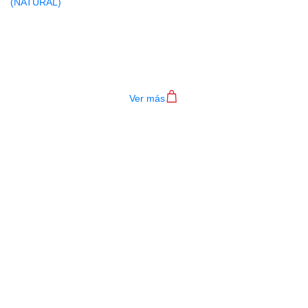
BAQUETAS NOVA PUNTA NYLON
N5AN (NATURAL)
$
28.000
Ver más