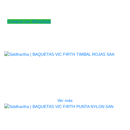
accesorio y haga que sus presentaciones sean recordadas
por su buen sonido.
Comprar por WhatsApp
Productos
Relacionados
AGOTADO
BAQUETAS VIC FIRTH TIMBAL
ROJAS SAA
$
36.000
Ver más
BAQUETAS VIC FIRTH PUNTA
NYLON 5AN