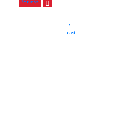
Ver más
1
2
east