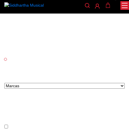
EASTOP
/ EASTOP
INICIO
Categorías
Vientos
Marcas tipo select
Precio
En stock