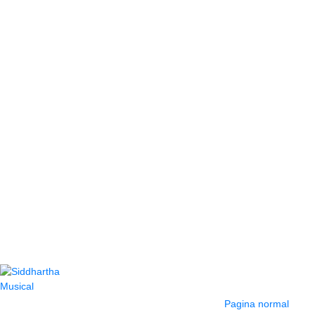
Contacto
Información y
ayuda
(604) 423 77 54
Pagina normal
322 662 9909 - 310