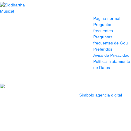
Contacto
Información y
ayuda
(604) 423 77 54
Pagina normal
322 662 9909 - 310
Preguntas
595 1992
frecuentes
info@siddharthamusical.com
Preguntas
Cr 49 # 52-141 local
frecuentes de Gou
114
Preferidos
Pasaje Junín
Aviso de Privacidad
Maracaibo
Política Tratamiento
Horario: Lun. a Vier.
de Datos
9:30 a 6:30 pm //
Sab. 9:00 am a 5:00
pm
2022 Todos los Derechos reservados.
Simbolo agencia digital