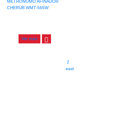
METRONOMO AFINADOR
CHERUB WMT-565W
$
91.000
Ver más
1
2
east