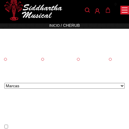
0
Cherub
/ CHERUB
INICIO
Categorías
Accesorios
Percusión
Pedales
Audio
Marcas tipo select
Precio
En stock