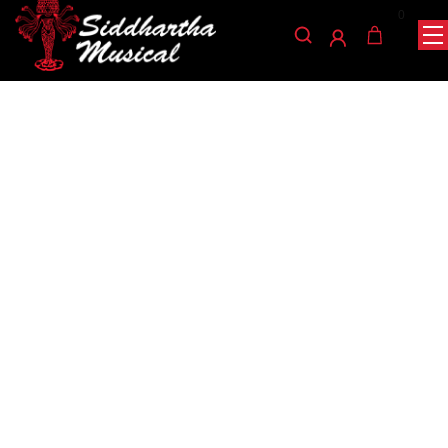
0
/
/
/ AFINADOR CHERUB WST-
INICIO
ACCESORIOS
AFINADORES
675
afinadores
AFINADOR CHERUB WST-
675
Ref: 46001046
$
59.000