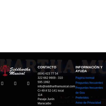
CONTACTO
INFORMACIÓN Y
AYUDA
(604) 423 77 54
322 662 9909 - 310
Pagina normal
595 1992
Preguntas frecuentes
info@siddharthamusical.com
Preguntas frecuentes
Cr 49 # 52-141 local
de Gou
114
Preferidos
Pasaje Junín
Aviso de Privacidad
Maracaibo