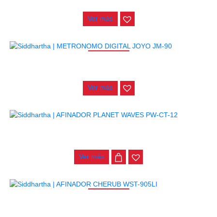
$
20.000
Ver más
AGOTADO
METRONOMO DIGITAL JOYO JM-90
$
84.000
Ver más
AFINADOR PLANET WAVES PW-CT-12
$
71.000
Ver más
AGOTADO
AFINADOR CHERUB WST-905LI
$
69.000